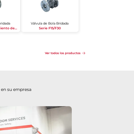
Bridada
Válvula de Bola Bridada
Serie F15/F30, con Asiento de Metal
Serie F15/F30
Ver todos los productos
 en su empresa