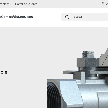
U
mpleos
Portal del cliente
s
Compañía
Recursos
able