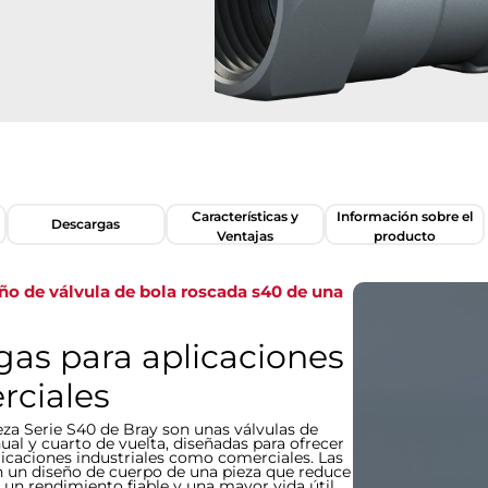
Características y
Información sobre el
Descargas
Ventajas
producto
eño de válvula de bola roscada s40 de una
gas para aplicaciones
rciales
za Serie S40 de Bray son unas válvulas de
l y cuarto de vuelta, diseñadas para ofrecer
aplicaciones industriales como comerciales. Las
an un diseño de cuerpo de una pieza que reduce
a un rendimiento fiable y una mayor vida útil.