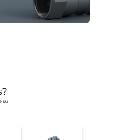
s?
e su