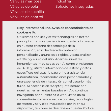
Válvulas mariposa
Industria
Válvulas de bola
Soluciones Integradas
Válvulas de cuchilla
Válvulas de control
Válvulas de retención
Actuadores
Bray International, Inc. Aviso de consentimiento de
Accesorios de control
cookies e IA.
Utilizamos cookies y otras tecnologías de rastreo
Criogénico
para optimizar su experiencia en nuestro sitio web y
Compañía
Recursos
en nuestro entorno de tecnología de la
información, a fin de ofrecerle contenido
personalizado y anuncios dirigidos, y para analizar
Nosotros
Documentos
el tráfico y el uso del sitio. Además, nuestras
Ubicaciones
Centro de información
herramientas impulsadas por IA, como el Asistente
Asociación
Software
de IA Bary, utilizan información de rastreo y datos
específicos del usuario para brindar asistencia
Sostenibilidad
Selección de materiales
automatizada, recomendaciones personalizadas y
Portal del cliente
una experiencia de interacción con el usuario más
fluida. Al hacer clic en "Acepto", interactuar con
nuestras herramientas basadas en IA o continuar
Síganos
LinkedIn
YouTube
navegando por nuestro sitio web, usted da su
consentimiento para el uso de cookies, tecnologías
de rastreo y servicios impulsados por IA en su
dispositivo, tal como se describe en nuestra
Política