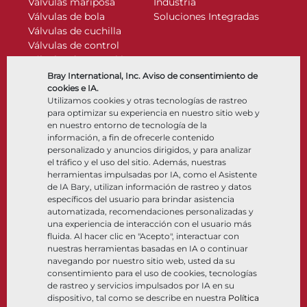
Válvulas mariposa
Industria
Válvulas de bola
Soluciones Integradas
Válvulas de cuchilla
Válvulas de control
Válvulas de retención
Actuadores
Bray International, Inc. Aviso de consentimiento de
Accesorios de control
cookies e IA.
Utilizamos cookies y otras tecnologías de rastreo
Criogénico
para optimizar su experiencia en nuestro sitio web y
Compañía
Recursos
en nuestro entorno de tecnología de la
información, a fin de ofrecerle contenido
personalizado y anuncios dirigidos, y para analizar
Nosotros
Documentos
el tráfico y el uso del sitio. Además, nuestras
Ubicaciones
Centro de información
herramientas impulsadas por IA, como el Asistente
Asociación
Software
de IA Bary, utilizan información de rastreo y datos
específicos del usuario para brindar asistencia
Sostenibilidad
Selección de materiales
automatizada, recomendaciones personalizadas y
Portal del cliente
una experiencia de interacción con el usuario más
fluida. Al hacer clic en "Acepto", interactuar con
nuestras herramientas basadas en IA o continuar
Síganos
LinkedIn
YouTube
navegando por nuestro sitio web, usted da su
consentimiento para el uso de cookies, tecnologías
de rastreo y servicios impulsados por IA en su
dispositivo, tal como se describe en nuestra
Política