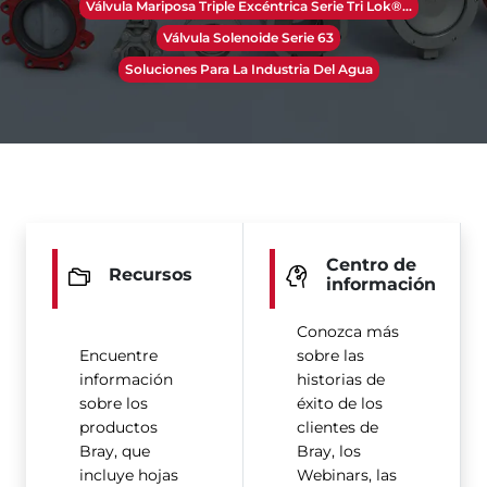
Válvula Mariposa Triple Excéntrica Serie Tri Lok®​​​​​​​...
Válvula Solenoide Serie 63
Soluciones Para La Industria Del Agua
Centro de
Recursos
información
Conozca más
Encuentre
sobre las
información
historias de
sobre los
éxito de los
productos
clientes de
Bray, que
Bray, los
incluye hojas
Webinars, las