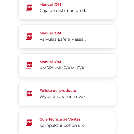
Manual IOM
Caja de distribución de la Serie 5A/5B
Válvulas Esfera Passagem Plena de 3 Peças Série
Manual IOM
Válvulas Esfera Passagem Plena de 3 Peças Série 7000/8000
KMSP/KMHP/KMHT/KMPT Kugelhähne
Manual IOM
KMSP/KMHP/KMHT/KMPT Kugelhähne
Wysokoparametrowe Zawory Międzykołnierzowe, L
Folleto del producto
Wysokoparametrowe Zawory Międzykołnierzowe, Lug I Dwukołnierzowe Bray / McCannalok™
kompaktní pohon s kulisovým mechanizmem (scot
Guía Técnica de Ventas
kompaktní pohon s kulisovým mechanizmem (scotch yoke) typ 98C