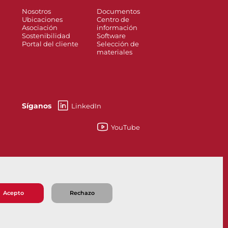
Nosotros
Documentos
Ubicaciones
Centro de
Asociación
información
Sostenibilidad
Software
Portal del cliente
Selección de
materiales
Síganos
LinkedIn
YouTube
?
Sustentabilidad
Acepto
Rechazo
 de Venta
Política de Privacidad