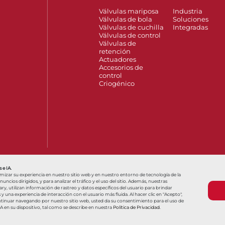
Válvulas mariposa
Industria
Válvulas de bola
Soluciones
Válvulas de cuchilla
Integradas
Válvulas de control
Válvulas de
retención
Actuadores
Accesorios de
control
Criogénico
so of Interest
Hello, how can we help?
Olá, como podemos ajudar
 e IA.
imizar su experiencia en nuestro sitio web y en nuestro entorno de tecnología de la
ncios dirigidos, y para analizar el tráfico y el uso del sitio. Además, nuestras
y, utilizan información de rastreo y datos específicos del usuario para brindar
una experiencia de interacción con el usuario más fluida. Al hacer clic en "Acepto",
Términos y condiciones
Términos y condiciones
ntinuar navegando por nuestro sitio web, usted da su consentimiento para el uso de
IA en su dispositivo, tal como se describe en nuestra
Política de Privacidad
.