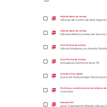
Válvulas de Control de Bola Segmentada Series 19/
Hoja de datos de ventas
Válvulas de Control de Bola Segment
Válvulas Bidireccionales de Servicio Pesado para S
Hoja de datos de ventas
Válvulas Bidireccionales de Servicio
Válvula Mariposa con Asiento Resiliente Serie 3W/
Guía Técnica de Ventas
Válvula Mariposa con Asiento Resili
Actuadores Eléctricos Serie 76
Guía Técnica de Ventas
Actuadores Eléctricos Serie 76
Series 6A Posicionador Electroneumático Guía De I
Guía de inicio rápido
Series 6A Posicionador Electroneum
Colombia
Términos y condiciones de las órdenes de
Colombia
Serie Triad Asiento Blando Válvula De Bola De 3 P
Manual IOM
Serie Triad Asiento Blando Válvula 