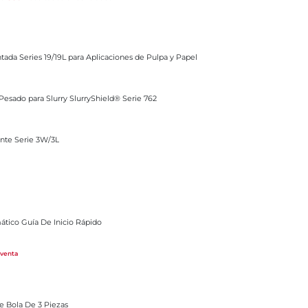
19L para Aplicaciones de Pulpa y Papel
ada Series 19/19L para Aplicaciones de Pulpa y Papel
lurry SlurryShield® Serie 762
 Pesado para Slurry SlurryShield® Serie 762
3L
ente Serie 3W/3L
nicio Rápido
ático Guía De Inicio Rápido
 venta
iezas
De Bola De 3 Piezas