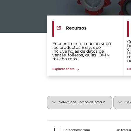
Recursos
C
Encuentre información sobre
hi
los productos Bray, que
c
incluye hojas de datos de
la
ventas, folletos, guías IOM y
m
mucho más.
n
Explorar ahora
Ex
Seleccionar todo
Un total 