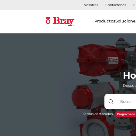
Nosotros
Contáctenos
E
Productos
Solucione
Ho
Descub
Temas destacados:
Programa de 