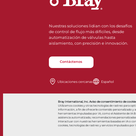
Nuestras soluciones lidian con los desafíos
de control de flujo más difíciles, desde
automatización de válvulas hasta
aislamiento, con precisión e innovación.
Contáctenos
Ubicaciones cercanas
Español
Al
Bray International, Inc. Aviso de consentimiento de cookies
Utilizamos cookies y otras tecnologías de rastreo para opt
información, a fin de ofrecerle contenido personalizado y anu
herramientas impulsadas por IA, como el Asistente de IA Bar
asistencia automatizada, recomendaciones personalizadas y 
© 2026 Bray International. Todos los derechos reservados
interactuar con nuestras herramientas basadas en IA o co
cookies, tecnologías de rastreo y servicios impulsados por 