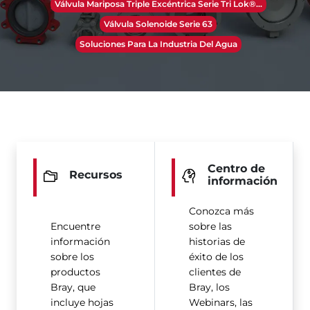
Válvula Mariposa Triple Excéntrica Serie Tri Lok®​​​​​​​...
Válvula Solenoide Serie 63
Soluciones Para La Industria Del Agua
Centro de
Recursos
información
Conozca más
Encuentre
sobre las
información
historias de
sobre los
éxito de los
productos
clientes de
Bray, que
Bray, los
incluye hojas
Webinars, las