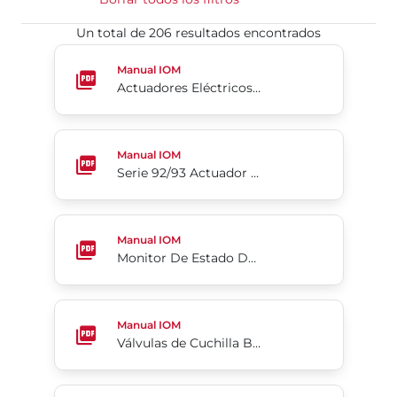
Un total de 206 resultados encontrados
Actuadores Eléctricos Industriales Resistentes a la
Manual IOM
Actuadores Eléctricos Industriales Resistentes a la Intemperie Serie 76
Serie 92/93 Actuador Neumático
Manual IOM
Serie 92/93 Actuador Neumático
Monitor De Estado De Válvulas Serie 5C
Manual IOM
Monitor De Estado De Válvulas Serie 5C
Válvulas de Cuchilla Bidireccionales de Alta Presió
Manual IOM
Válvulas de Cuchilla Bidireccionales de Alta Presión Bray SlurryShield® Serie 767
Válvula de Cuchilla Bidireccional de Uretano Serie