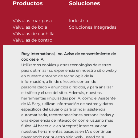
Productos
Soluciones
Válvulas mariposa
Industria
Válvulas de bola
Soluciones Integradas
Válvulas de cuchilla
Válvulas de control
Válvulas de retención
Actuadores
Bray International, Inc. Aviso de consentimiento de
Accesorios de control
cookies e IA.
Utilizamos cookies y otras tecnologías de rastreo
Criogénico
para optimizar su experiencia en nuestro sitio web y
Compañía
Recursos
en nuestro entorno de tecnología de la
información, a fin de ofrecerle contenido
personalizado y anuncios dirigidos, y para analizar
Nosotros
Documentos
el tráfico y el uso del sitio. Además, nuestras
Ubicaciones
Centro de información
herramientas impulsadas por IA, como el Asistente
Asociación
Software
de IA Bary, utilizan información de rastreo y datos
específicos del usuario para brindar asistencia
Sostenibilidad
Selección de materiales
automatizada, recomendaciones personalizadas y
Portal del cliente
una experiencia de interacción con el usuario más
fluida. Al hacer clic en "Acepto", interactuar con
nuestras herramientas basadas en IA o continuar
Síganos
LinkedIn
YouTube
navegando por nuestro sitio web, usted da su