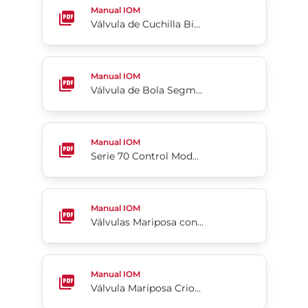
Manual IOM
Válvula de Cuchilla Bidireccional de Uretano Series 745/746
Válvula de Bola Segmentada Flow-Tek® Serie 19
Manual IOM
Válvula de Bola Segmentada Flow-Tek® Serie 19
Serie 70 Control Modulante Servo NXT
Manual IOM
Serie 70 Control Modulante Servo NXT
Válvulas Mariposa con Asiento Resiliente
Manual IOM
Válvulas Mariposa con Asiento Resiliente
Válvula Mariposa Criogénica de Alto Rendimiento
Manual IOM
Válvula Mariposa Criogénica de Alto Rendimiento Serie McCannalok™