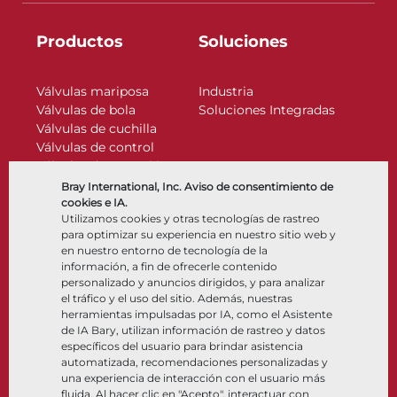
Productos
Soluciones
Válvulas mariposa
Industria
Válvulas de bola
Soluciones Integradas
Válvulas de cuchilla
Válvulas de control
Válvulas de retención
Actuadores
Bray International, Inc. Aviso de consentimiento de
Accesorios de control
cookies e IA.
Utilizamos cookies y otras tecnologías de rastreo
Criogénico
para optimizar su experiencia en nuestro sitio web y
Compañía
Recursos
en nuestro entorno de tecnología de la
información, a fin de ofrecerle contenido
personalizado y anuncios dirigidos, y para analizar
Nosotros
Documentos
el tráfico y el uso del sitio. Además, nuestras
Ubicaciones
Centro de información
herramientas impulsadas por IA, como el Asistente
Asociación
Software
de IA Bary, utilizan información de rastreo y datos
específicos del usuario para brindar asistencia
Sostenibilidad
Selección de materiales
automatizada, recomendaciones personalizadas y
Portal del cliente
una experiencia de interacción con el usuario más
fluida. Al hacer clic en "Acepto", interactuar con