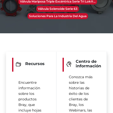
Válvula Mariposa Triple Excéntrica Serie Tri Lok®​​​​​​​...
Válvula Solenoide Serie 63
Soluciones Para La Industria Del Agua
Centro de
Recursos
información
Conozca más
Encuentre
sobre las
información
historias de
sobre los
éxito de los
productos
clientes de
Bray, que
Bray, los
incluye hojas
Webinars, las