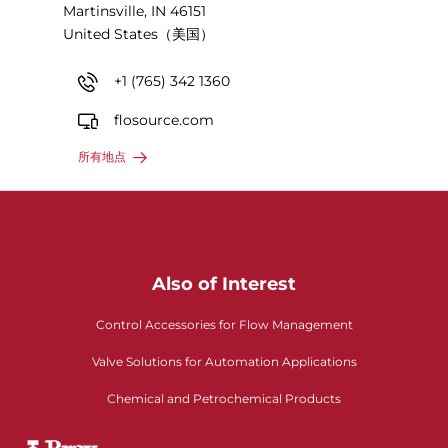
Martinsville, IN 46151
United States（美国）
+1 (765) 342 1360
flosource.com
所有地点
Also of Interest
Control Accessories for Flow Management
Valve Solutions for Automation Applications
Chemical and Petrochemical Products