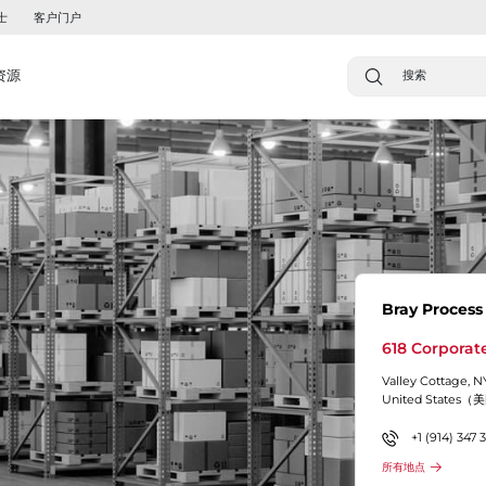
士
客户门户
资源
Bray Process
618 Corporate
Valley Cottage, N
United States（
+1 (914) 347 3
所有地点