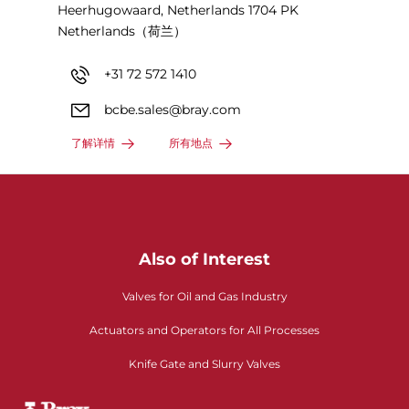
Heerhugowaard, Netherlands 1704 PK
Netherlands（荷兰）
+31 72 572 1410
bcbe.sales@bray.com
了解详情
所有地点
Also of Interest
Valves for Oil and Gas Industry
Actuators and Operators for All Processes
Knife Gate and Slurry Valves