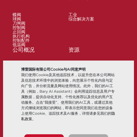
蝶阀
工业
球阀
综合解决方案
刀闸阀
控制阀
止回阀
执行机构
控制配件
低温阀
公司概况
资源
关于
文档
博雷国际有限公司Cookie与AI同意声明
地点
知识中心
我们使用Cookie及其他追踪技术，以提升您在本公司网站
合作伙伴
软件
可持续性
材料选择
及信息技术环境中的浏览体验，向您展示个性化内容与定
客户门户
向广告，并分析流量及网站使用情况。此外，我们的AI工
具（例如，Bary AI Assistant）会利用追踪信息及用户专
属数据，提供自动化支持、个性化推荐以及优化的用户互
关注我们
LinkedIn
YouTube
动服务。点击“我接受”、使用我们的AI工具，或通过其他
方式继续浏览我们的网站，即表示您同意我们在您的设备
上使用Cookie、追踪技术及AI服务，详情请参见我们的
隐
私政策
。
© 2026 Bray International，保留所有权利