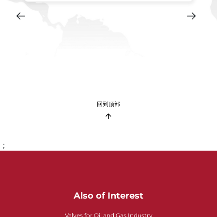
回到顶部
；
Also of Interest
Valves for Oil and Gas Industry