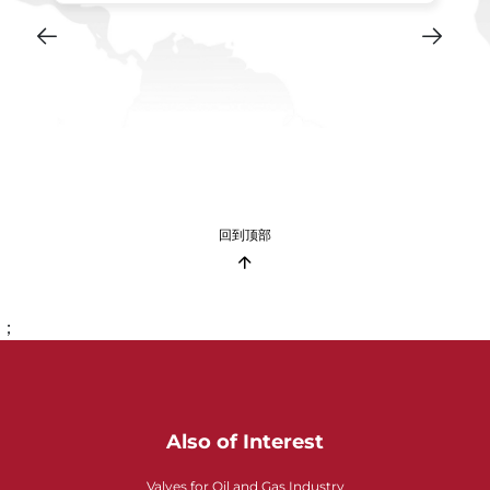
回到顶部
；
Also of Interest
Valves for Oil and Gas Industry