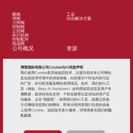
蝶阀
工业
球阀
综合解决方案
刀闸阀
控制阀
止回阀
执行机构
控制配件
低温阀
公司概况
资源
关于
文档
博雷国际有限公司Cookie与AI同意声明
地点
知识中心
我们使用Cookie及其他追踪技术，以提升您在本公司网站
合作伙伴
软件
可持续性
材料选择
及信息技术环境中的浏览体验，向您展示个性化内容与定
客户门户
向广告，并分析流量及网站使用情况。此外，我们的AI工
具（例如，Bary AI Assistant）会利用追踪信息及用户专
属数据，提供自动化支持、个性化推荐以及优化的用户互
关注我们
LinkedIn
YouTube
动服务。点击“我接受”、使用我们的AI工具，或通过其他
方式继续浏览我们的网站，即表示您同意我们在您的设备
上使用Cookie、追踪技术及AI服务，详情请参见我们的
隐
私政策
。
© 2026 Bray International，保留所有权利