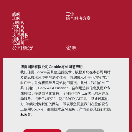
蝶阀
工业
球阀
综合解决方案
刀闸阀
控制阀
止回阀
执行机构
控制配件
低温阀
公司概况
资源
关于
文档
博雷国际有限公司Cookie与AI同意声明
地点
知识中心
我们使用Cookie及其他追踪技术，以提升您在本公司网站
合作伙伴
软件
可持续性
材料选择
及信息技术环境中的浏览体验，向您展示个性化内容与定
客户门户
向广告，并分析流量及网站使用情况。此外，我们的AI工
具（例如，Bary AI Assistant）会利用追踪信息及用户专
属数据，提供自动化支持、个性化推荐以及优化的用户互
关注我们
LinkedIn
YouTube
动服务。点击“我接受”、使用我们的AI工具，或通过其他
方式继续浏览我们的网站，即表示您同意我们在您的设备
上使用Cookie、追踪技术及AI服务，详情请参见我们的
隐
私政策
。
© 2026 Bray International，保留所有权利