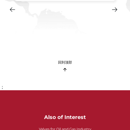
回到顶部
；
Also of Interest
Valves for Oil and Gas Industry