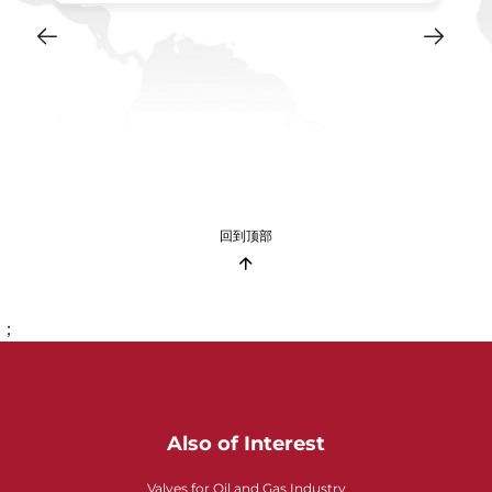
回到顶部
；
Also of Interest
Valves for Oil and Gas Industry