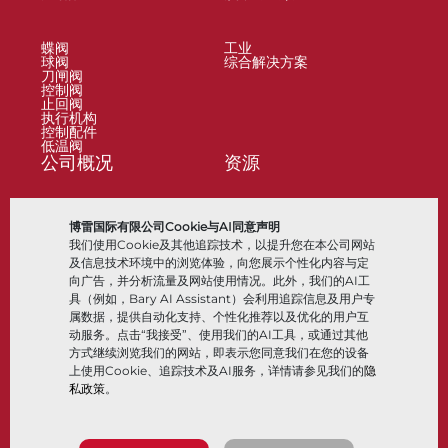
蝶阀
工业
球阀
综合解决方案
刀闸阀
控制阀
止回阀
执行机构
控制配件
低温阀
公司概况
资源
关于
文档
博雷国际有限公司Cookie与AI同意声明
地点
知识中心
我们使用Cookie及其他追踪技术，以提升您在本公司网站
合作伙伴
软件
可持续性
材料选择
及信息技术环境中的浏览体验，向您展示个性化内容与定
客户门户
向广告，并分析流量及网站使用情况。此外，我们的AI工
具（例如，Bary AI Assistant）会利用追踪信息及用户专
属数据，提供自动化支持、个性化推荐以及优化的用户互
关注我们
LinkedIn
YouTube
动服务。点击“我接受”、使用我们的AI工具，或通过其他
方式继续浏览我们的网站，即表示您同意我们在您的设备
上使用Cookie、追踪技术及AI服务，详情请参见我们的
隐
私政策
。
© 2026 Bray International，保留所有权利