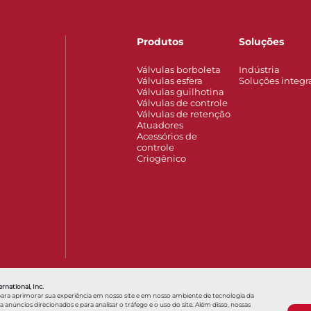
Produtos
Soluções
Válvulas borboleta
Indústria
Válvulas esfera
Soluções integr
Válvulas guilhotina
Válvulas de controle
Válvulas de retenção
Atuadores
Acessórios de
controle
Criogênico
terest
Solução de válvula de controle melhora a vida...
Série 762
Vá
rnational, Inc.
para aprimorar sua experiência em nosso site e em nosso ambiente de tecnologia da
núncios direcionados e para analisar o tráfego e o uso do site. Além disso, nossas