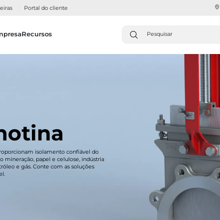
eiras
Portal do cliente
mpresa
Recursos
hotina
 proporcionam isolamento confiável do
 mineração, papel e celulose, indústria
tróleo e gás. Conte com as soluções
l.