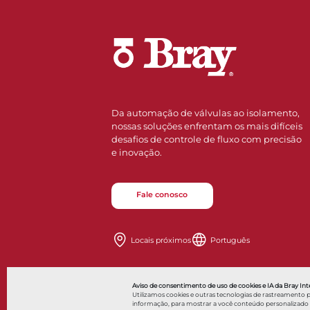
Da automação de válvulas ao isolamento,
nossas soluções enfrentam os mais difíceis
desafios de controle de fluxo com precisão
e inovação.
Fale conosco
Locais próximos
Português
Also of In
Aviso de consentimento de uso de cookies e IA da Bray Inte
Utilizamos cookies e outras tecnologias de rastreamento 
informação, para mostrar a você conteúdo personalizado a a