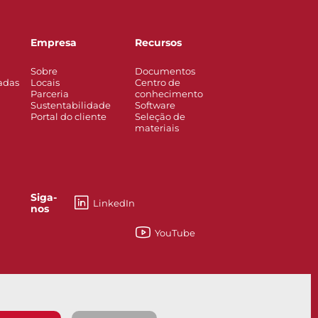
Empresa
Recursos
Sobre
Documentos
adas
Locais
Centro de
Parceria
conhecimento
Sustentabilidade
Software
Portal do cliente
Seleção de
materiais
Siga-
LinkedIn
nos
YouTube
lvula guilhotina para lama 762