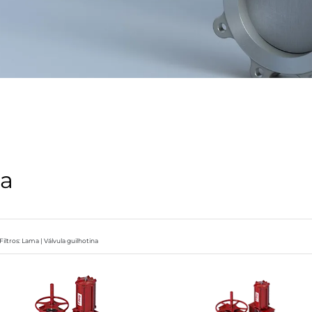
na
Filtros: Lama | Válvula guilhotina