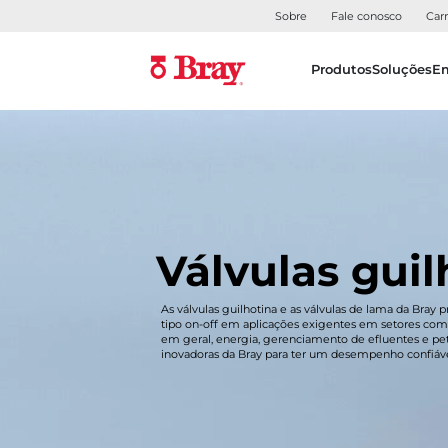
Sobre
Fale conosco
Carr
Produtos
Soluções
E
Válvulas guil
As válvulas guilhotina e as válvulas de lama da Bray
tipo on-off em aplicações exigentes em setores como
em geral, energia, gerenciamento de efluentes e pe
inovadoras da Bray para ter um desempenho confiáve