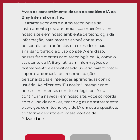
Válvulas de retenção
Atuadores
Aviso de consentimento de uso de cookies e IA da
Acessórios de controle
Bray International, Inc.
Utilizamos cookies e outras tecnologias de
Criogênico
rastreamento para aprimorar sua experiência em
Empresa
Recursos
nosso site e em nosso ambiente de tecnologia da
informação, para mostrar a você conteúdo
personalizado a anúncios direcionados e para
Sobre
Documentos
analisar o tráfego e o uso do site. Além disso,
Locais
Centro de conhecimento
nossas ferramentas com tecnologia de IA, como o
Parceria
Software
assistente de IA Bary, utilizam informações de
rastreamento e específicas do usuário para fornecer
Sustentabilidade
Seleção de materiais
suporte automatizado, recomendações
Portal do cliente
personalizadas e interações aprimoradas com o
usuário. Ao clicar em "Eu aceito", interagir com
nossas ferramentas com tecnologia de IA ou
Siga-nos
LinkedIn
YouTube
continuar a navegar em nosso site, você concorda
com o uso de cookies, tecnologias de rastreamento
e serviços com tecnologia de IA em seu dispositivo,
conforme descrito em nossa
Política de
Privacidade
.
© 2026 Bray International. Todos os direitos reservados
Termos e condições
Termos e condições de venda
Política de privacidade