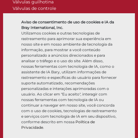
Válvulas guilhotina
Válvulas de controle
Válvulas de retenção
Atuadores
Aviso de consentimento de uso de cookies e IA da
Acessórios de controle
Bray International, Inc.
Utilizamos cookies e outras tecnologias de
Criogênico
rastreamento para aprimorar sua experiência em
Empresa
Recursos
nosso site e em nosso ambiente de tecnologia da
informação, para mostrar a você conteúdo
personalizado a anúncios direcionados e para
Sobre
Documentos
analisar o tráfego e o uso do site. Além disso,
Locais
Centro de conhecimento
nossas ferramentas com tecnologia de IA, como o
Parceria
Software
assistente de IA Bary, utilizam informações de
rastreamento e específicas do usuário para fornecer
Sustentabilidade
Seleção de materiais
suporte automatizado, recomendações
Portal do cliente
personalizadas e interações aprimoradas com o
usuário. Ao clicar em "Eu aceito", interagir com
nossas ferramentas com tecnologia de IA ou
Siga-nos
LinkedIn
YouTube
continuar a navegar em nosso site, você concorda
com o uso de cookies, tecnologias de rastreamento
e serviços com tecnologia de IA em seu dispositivo,
conforme descrito em nossa
Política de
Privacidade
.
© 2026 Bray International. Todos os direitos reservados