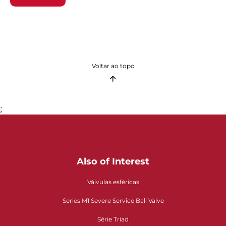
Voltar ao topo
;
Also of Interest
Válvulas esféricas
Series M1 Severe Service Ball Valve
Série Triad