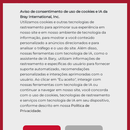
Válvulas de retenção
Atuadores
Aviso de consentimento de uso de cookies e IA da
Acessórios de controle
Bray International, Inc.
Utilizamos cookies e outras tecnologias de
Criogênico
rastreamento para aprimorar sua experiência em
Empresa
Recursos
nosso site e em nosso ambiente de tecnologia da
informação, para mostrar a você conteúdo
personalizado a anúncios direcionados e para
Sobre
Documentos
analisar o tráfego e o uso do site. Além disso,
Locais
Centro de conhecimento
nossas ferramentas com tecnologia de IA, como o
Parceria
Software
assistente de IA Bary, utilizam informações de
rastreamento e específicas do usuário para fornecer
Sustentabilidade
Seleção de materiais
suporte automatizado, recomendações
Portal do cliente
personalizadas e interações aprimoradas com o
usuário. Ao clicar em "Eu aceito", interagir com
nossas ferramentas com tecnologia de IA ou
Siga-nos
LinkedIn
YouTube
continuar a navegar em nosso site, você concorda
com o uso de cookies, tecnologias de rastreamento
e serviços com tecnologia de IA em seu dispositivo,
conforme descrito em nossa
Política de
Privacidade
.
© 2026 Bray International. Todos os direitos reservados
Termos e condições
Termos e condições de venda
Política de privacidade