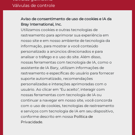
Válvulas de controle
Válvulas de retenção
Atuadores
Aviso de consentimento de uso de cookies e IA da
Acessórios de controle
Bray International, Inc.
Utilizamos cookies e outras tecnologias de
Criogênico
rastreamento para aprimorar sua experiência em
Empresa
Recursos
nosso site e em nosso ambiente de tecnologia da
informação, para mostrar a você conteúdo
personalizado a anúncios direcionados e para
Sobre
Documentos
analisar o tráfego e o uso do site. Além disso,
Locais
Centro de conhecimento
nossas ferramentas com tecnologia de IA, como o
Parceria
Software
assistente de IA Bary, utilizam informações de
rastreamento e específicas do usuário para fornecer
Sustentabilidade
Seleção de materiais
suporte automatizado, recomendações
Portal do cliente
personalizadas e interações aprimoradas com o
usuário. Ao clicar em "Eu aceito", interagir com
nossas ferramentas com tecnologia de IA ou
Siga-nos
LinkedIn
YouTube
continuar a navegar em nosso site, você concorda
com o uso de cookies, tecnologias de rastreamento
e serviços com tecnologia de IA em seu dispositivo,
conforme descrito em nossa
Política de
Privacidade
.
© 2026 Bray International. Todos os direitos reservados