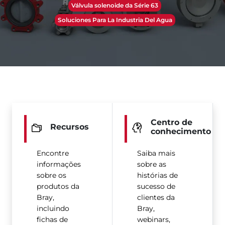
Válvula solenoide da Série 63
Soluciones Para La Industria Del Agua
Centro de
Recursos
conhecimento
Encontre
Saiba mais
informações
sobre as
sobre os
histórias de
produtos da
sucesso de
Bray,
clientes da
incluindo
Bray,
fichas de
webinars,