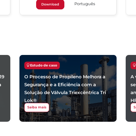
Português
Download
Estudo de caso
19
O Processo de Propileno Melhora a
A 
a
Segurança e a Eficiência com a
se
Solução de Válvula Triexcêntrica Tri
an
Lok®
H
Saiba mais
S