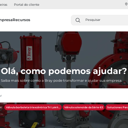
eiras
Portal do cliente
mpresa
Recursos
Olá, como podemos ajudar?
Saiba mais sobre como a Bray pode transformar e ajudar sua empresa.
e:
Válvula borboleta triexcêntrica Tri Lok®...
Válvula solenoide da Série 63
Soluciones Para