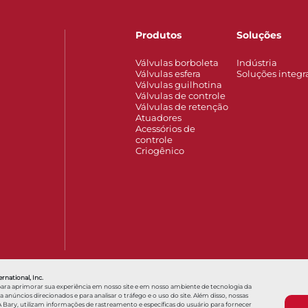
Produtos
Soluções
Válvulas borboleta
Indústria
Válvulas esfera
Soluções integr
Válvulas guilhotina
Válvulas de controle
Válvulas de retenção
Atuadores
Acessórios de
controle
Criogênico
Also of Interest
Locais
Hello, how can we help?
Genel
rnational, Inc.
para aprimorar sua experiência em nosso site e em nosso ambiente de tecnologia da
núncios direcionados e para analisar o tráfego e o uso do site. Além disso, nossas
 Bary, utilizam informações de rastreamento e específicas do usuário para fornecer