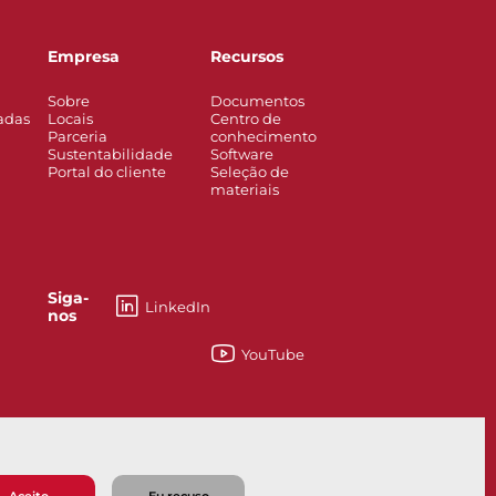
Empresa
Recursos
Sobre
Documentos
adas
Locais
Centro de
Parceria
conhecimento
Sustentabilidade
Software
Portal do cliente
Seleção de
materiais
Siga-
LinkedIn
nos
YouTube
 Makina