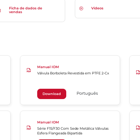
Ficha de dados de
Vídeos
vendas
Manual IOM
Válvula Borboleta Revestida em PTFE 2-Cx
Português
Download
Manual IOM
Série F15/F30 Com Sede Metálica Válvulas
Esfera Flangeada Bipartida