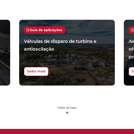
Guia de aplicações
Válvulas de disparo de turbina e
As
antioscilação
of
pr
Saiba mais
S
Voltar ao topo