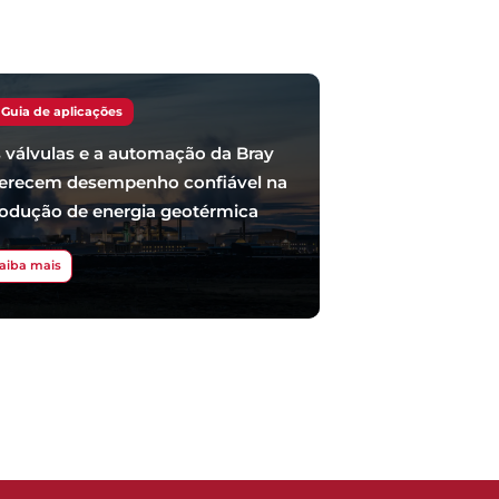
Guia de aplicações
 válvulas e a automação da Bray
erecem desempenho confiável na
odução de energia geotérmica
aiba mais