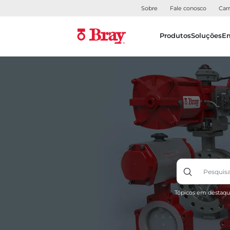
Sobre
Fale conosco
Carr
Produtos
Soluções
E
Tópicos em destaqu