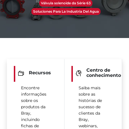
Válvula solenoide da Série 63
Soluciones Para La Industria Del Agua
Centro de
Recursos
conhecimento
Encontre
Saiba mais
informações
sobre as
sobre os
histórias de
produtos da
sucesso de
Bray,
clientes da
incluindo
Bray,
fichas de
webinars,