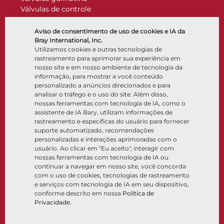
Válvulas de controle
Válvulas de retenção
Atuadores
Aviso de consentimento de uso de cookies e IA da
Acessórios de controle
Bray International, Inc.
Utilizamos cookies e outras tecnologias de
Criogênico
rastreamento para aprimorar sua experiência em
Empresa
Recursos
nosso site e em nosso ambiente de tecnologia da
informação, para mostrar a você conteúdo
personalizado a anúncios direcionados e para
Sobre
Documentos
analisar o tráfego e o uso do site. Além disso,
Locais
Centro de conhecimento
nossas ferramentas com tecnologia de IA, como o
Parceria
Software
assistente de IA Bary, utilizam informações de
rastreamento e específicas do usuário para fornecer
Sustentabilidade
Seleção de materiais
suporte automatizado, recomendações
Portal do cliente
personalizadas e interações aprimoradas com o
usuário. Ao clicar em "Eu aceito", interagir com
nossas ferramentas com tecnologia de IA ou
Siga-nos
LinkedIn
YouTube
continuar a navegar em nosso site, você concorda
com o uso de cookies, tecnologias de rastreamento
e serviços com tecnologia de IA em seu dispositivo,
conforme descrito em nossa
Política de
Privacidade
.
© 2026 Bray International. Todos os direitos reservados