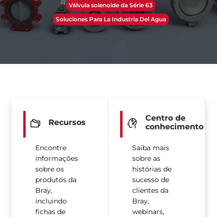
Válvula solenoide da Série 63
Soluciones Para La Industria Del Agua
Centro de
Recursos
conhecimento
Encontre
Saiba mais
informações
sobre as
sobre os
histórias de
produtos da
sucesso de
Bray,
clientes da
incluindo
Bray,
fichas de
webinars,