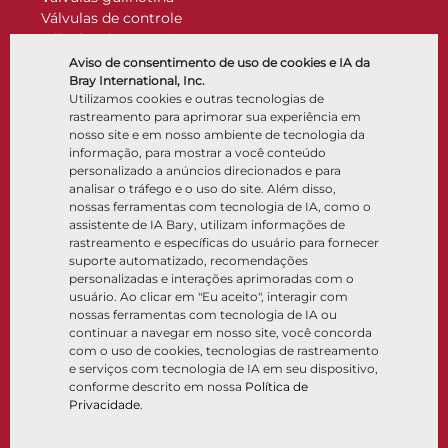
Válvulas de controle
Válvulas de retenção
Atuadores
Aviso de consentimento de uso de cookies e IA da
Acessórios de controle
Bray International, Inc.
Utilizamos cookies e outras tecnologias de
Criogênico
rastreamento para aprimorar sua experiência em
Empresa
Recursos
nosso site e em nosso ambiente de tecnologia da
informação, para mostrar a você conteúdo
personalizado a anúncios direcionados e para
Sobre
Documentos
analisar o tráfego e o uso do site. Além disso,
Locais
Centro de conhecimento
nossas ferramentas com tecnologia de IA, como o
Parceria
Software
assistente de IA Bary, utilizam informações de
rastreamento e específicas do usuário para fornecer
Sustentabilidade
Seleção de materiais
suporte automatizado, recomendações
Portal do cliente
personalizadas e interações aprimoradas com o
usuário. Ao clicar em "Eu aceito", interagir com
nossas ferramentas com tecnologia de IA ou
Siga-nos
LinkedIn
YouTube
continuar a navegar em nosso site, você concorda
com o uso de cookies, tecnologias de rastreamento
e serviços com tecnologia de IA em seu dispositivo,
conforme descrito em nossa
Política de
Privacidade
.
© 2026 Bray International. Todos os direitos reservados