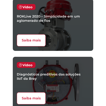
Vídeo
ROKLive 2020 – Simplicidade em um
aglomerado de fios
Saiba mais
Vídeo
Diagnósticos preditivos das soluções
IIoT da Bray
Saiba mais