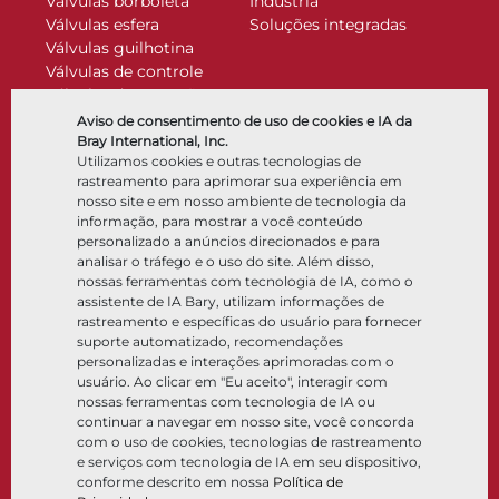
Válvulas borboleta
Indústria
Válvulas esfera
Soluções integradas
Válvulas guilhotina
Válvulas de controle
Válvulas de retenção
Atuadores
Aviso de consentimento de uso de cookies e IA da
Acessórios de controle
Bray International, Inc.
Utilizamos cookies e outras tecnologias de
Criogênico
rastreamento para aprimorar sua experiência em
Empresa
Recursos
nosso site e em nosso ambiente de tecnologia da
informação, para mostrar a você conteúdo
personalizado a anúncios direcionados e para
Sobre
Documentos
analisar o tráfego e o uso do site. Além disso,
Locais
Centro de conhecimento
nossas ferramentas com tecnologia de IA, como o
Parceria
Software
assistente de IA Bary, utilizam informações de
rastreamento e específicas do usuário para fornecer
Sustentabilidade
Seleção de materiais
suporte automatizado, recomendações
Portal do cliente
personalizadas e interações aprimoradas com o
usuário. Ao clicar em "Eu aceito", interagir com
nossas ferramentas com tecnologia de IA ou
Siga-nos
LinkedIn
YouTube
continuar a navegar em nosso site, você concorda
com o uso de cookies, tecnologias de rastreamento
e serviços com tecnologia de IA em seu dispositivo,
conforme descrito em nossa
Política de