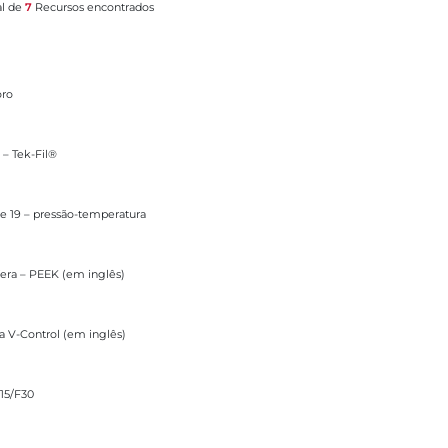
l de
7
Recursos encontrados
oro
 – Tek-Fil®
o-temperatura
e 19 – pressão-temperatura
m inglês)
fera – PEEK (em inglês)
m inglês)
ra V-Control (em inglês)
F15/F30
inglês)