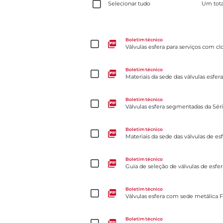
Selecionar tudo
Um tota
Válvulas esfera para serviços com cloro
Boletim técnico
Válvulas esfera para serviços com cl
Materiais da sede das válvulas esfera – Tek-Fil®
Boletim técnico
Materiais da sede das válvulas esfera
Válvulas esfera segmentadas da Série 19 – pressã
Boletim técnico
Válvulas esfera segmentadas da Séri
Materiais da sede das válvulas de esfera – PEEK (e
Boletim técnico
Materiais da sede das válvulas de es
Guia de seleção de válvulas de esfera V-Control (e
Boletim técnico
Guia de seleção de válvulas de esfe
Válvulas esfera com sede metálica F15/F30
Boletim técnico
Válvulas esfera com sede metálica 
Guia de seleção de atuador de válvulas esfera (em 
Boletim técnico