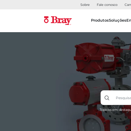
Sobre
Fale conosco
Carr
Produtos
Soluções
E
Tópicos em destaqu