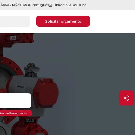
Locais próximos
Português
LinkedIn
YouTube
Solicitar orçamento
otina melhoram muito…