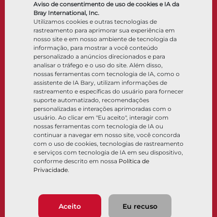
Atuadores
Aviso de consentimento de uso de cookies e IA da
Acessórios de controle
Bray International, Inc.
Utilizamos cookies e outras tecnologias de
Criogênico
rastreamento para aprimorar sua experiência em
Empresa
Recursos
nosso site e em nosso ambiente de tecnologia da
informação, para mostrar a você conteúdo
personalizado a anúncios direcionados e para
Sobre
Documentos
analisar o tráfego e o uso do site. Além disso,
Locais
Centro de conhecimento
nossas ferramentas com tecnologia de IA, como o
Parceria
Software
assistente de IA Bary, utilizam informações de
rastreamento e específicas do usuário para fornecer
Sustentabilidade
Seleção de materiais
suporte automatizado, recomendações
Portal do cliente
personalizadas e interações aprimoradas com o
usuário. Ao clicar em "Eu aceito", interagir com
nossas ferramentas com tecnologia de IA ou
Siga-nos
LinkedIn
YouTube
continuar a navegar em nosso site, você concorda
com o uso de cookies, tecnologias de rastreamento
e serviços com tecnologia de IA em seu dispositivo,
conforme descrito em nossa
Política de
Privacidade
.
© 2026 Bray International. Todos os direitos reservados
Termos e condições
Termos e condições de venda
Política de privacidade
Aceito
Eu recuso