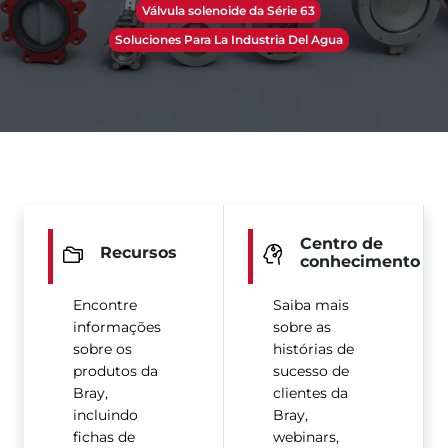
Válvula solenoide da Série 63
Soluciones Para La Industria Del Agua
Centro de
Recursos
conhecimento
Encontre
Saiba mais
informações
sobre as
sobre os
histórias de
produtos da
sucesso de
Bray,
clientes da
incluindo
Bray,
fichas de
webinars,