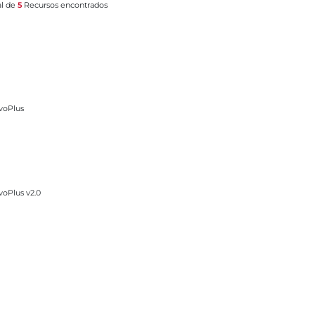
al de
5
Recursos encontrados
voPlus
voPlus v2.0