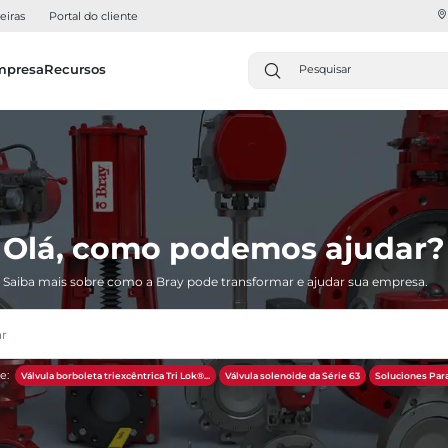
eiras
Portal do cliente
mpresa
Recursos
Olá, como podemos ajudar?
Saiba mais sobre como a Bray pode transformar e ajudar sua empresa.
e:
Válvula borboleta triexcêntrica Tri Lok®...
Válvula solenoide da Série 63
Soluciones Para