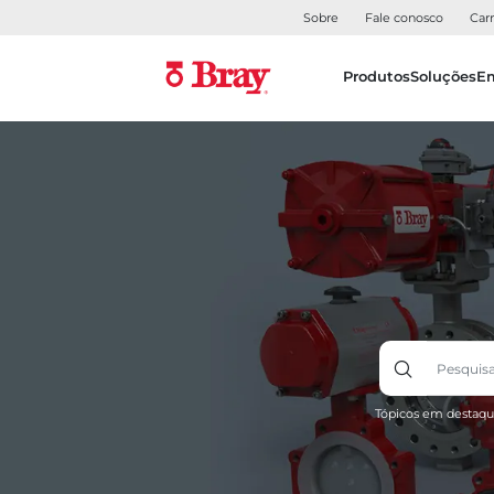
Sobre
Fale conosco
Carr
Produtos
Soluções
E
Tópicos em destaqu