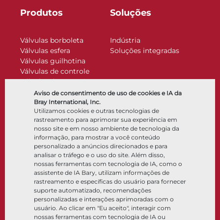
Produtos
Soluções
Válvulas borboleta
Indústria
Válvulas esfera
Soluções integradas
Válvulas guilhotina
Válvulas de controle
Válvulas de retenção
Atuadores
Aviso de consentimento de uso de cookies e IA da
Acessórios de controle
Bray International, Inc.
Utilizamos cookies e outras tecnologias de
Criogênico
rastreamento para aprimorar sua experiência em
Empresa
Recursos
nosso site e em nosso ambiente de tecnologia da
informação, para mostrar a você conteúdo
personalizado a anúncios direcionados e para
Sobre
Documentos
analisar o tráfego e o uso do site. Além disso,
Locais
Centro de conhecimento
nossas ferramentas com tecnologia de IA, como o
Parceria
Software
assistente de IA Bary, utilizam informações de
rastreamento e específicas do usuário para fornecer
Sustentabilidade
Seleção de materiais
suporte automatizado, recomendações
Portal do cliente
personalizadas e interações aprimoradas com o
usuário. Ao clicar em "Eu aceito", interagir com
nossas ferramentas com tecnologia de IA ou