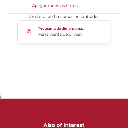
Apagar todos os filtros
Um total de 1 recursos encontrados
Ferramenta de dimensionamento de válvula de ret
Programa de dimensionamento da válvula de retenção
Ferramenta de dimensionamento de válvula de retenção CheckSize
;
Ir para a página 1
Also of Interest