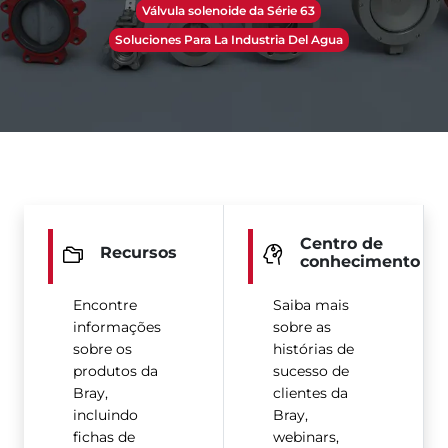
Válvula solenoide da Série 63
Soluciones Para La Industria Del Agua
Centro de
Recursos
conhecimento
Encontre
Saiba mais
informações
sobre as
sobre os
histórias de
produtos da
sucesso de
Bray,
clientes da
incluindo
Bray,
fichas de
webinars,