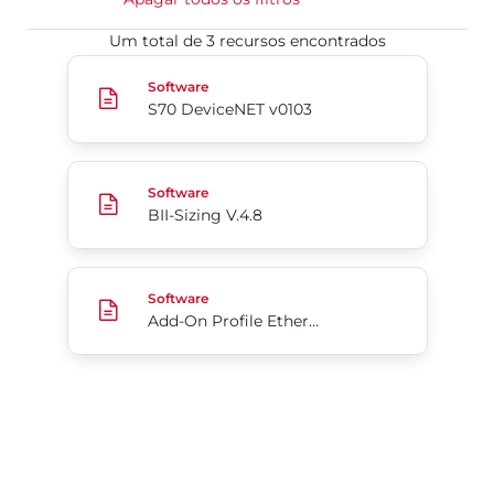
Um total de 3 recursos encontrados
S70 DeviceNET v0103
Software
S70 DeviceNET v0103
BII-Sizing V.4.8
Software
BII-Sizing V.4.8
Add-On Profile EtherNet/IP da Série 70 para Rock
Software
Add-On Profile EtherNet/IP da Série 70 para Rockwell Automation Studio5000