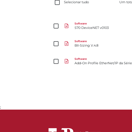
Selecionar tudo
Um tot
S70 DeviceNET v0103
Software
S70 DeviceNET v0103
BII-Sizing V.4.8
Software
BII-Sizing V.4.8
Add-On Profile EtherNet/IP da Série 70 para Rock
Software
Add-On Profile EtherNet/IP da Séri
;
Ir para a página 1