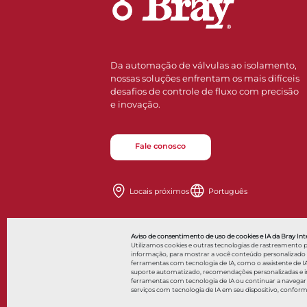
Da automação de válvulas ao isolamento,
nossas soluções enfrentam os mais difíceis
desafios de controle de fluxo com precisão
e inovação.
Fale conosco
Locais próximos
Português
Also 
Aviso de consentimento de uso de cookies e IA da Bray Inte
Utilizamos cookies e outras tecnologias de rastreamento 
informação, para mostrar a você conteúdo personalizado a a
ferramentas com tecnologia de IA, como o assistente de IA
suporte automatizado, recomendações personalizadas e int
© 2026 Bray International. Todos os direitos reservados
ferramentas com tecnologia de IA ou continuar a navegar
serviços com tecnologia de IA em seu dispositivo, confor