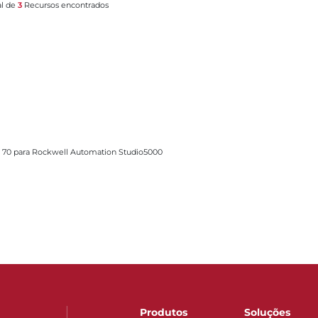
al de
3
Recursos encontrados
well Automation Studio5000
e 70 para Rockwell Automation Studio5000
Produtos
Soluções