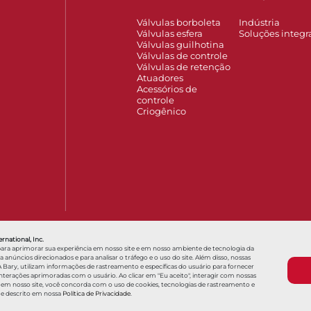
Válvulas borboleta
Indústria
Válvulas esfera
Soluções integr
Válvulas guilhotina
Válvulas de controle
Válvulas de retenção
Atuadores
Acessórios de
controle
Criogênico
of Interest
Hola, ¿en qué podemos ayudarle?
Sustentabilidade
H
rnational, Inc.
para aprimorar sua experiência em nosso site e em nosso ambiente de tecnologia da
núncios direcionados e para analisar o tráfego e o uso do site. Além disso, nossas
 Bary, utilizam informações de rastreamento e específicas do usuário para fornecer
erações aprimoradas com o usuário. Ao clicar em "Eu aceito", interagir com nossas
Termos e condições
Termos e condições de
 em nosso site, você concorda com o uso de cookies, tecnologias de rastreamento e
me descrito em nossa
Política de Privacidade
.