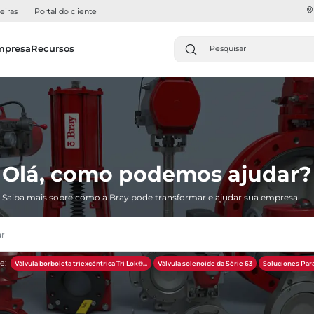
eiras
Portal do cliente
mpresa
Recursos
Olá, como podemos ajudar?
Saiba mais sobre como a Bray pode transformar e ajudar sua empresa.
e:
Válvula borboleta triexcêntrica Tri Lok®...
Válvula solenoide da Série 63
Soluciones Para