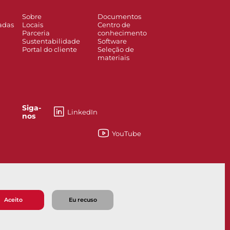
Sobre
Documentos
adas
Locais
Centro de
Parceria
conhecimento
Sustentabilidade
Software
Portal do cliente
Seleção de
materiais
Siga-
LinkedIn
nos
YouTube
ello, how can we help?
Aceito
Eu recuso
 venda
Política de privacidade