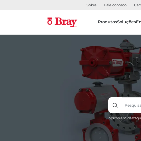
Sobre
Fale conosco
Carr
Produtos
Soluções
E
Tópicos em destaqu