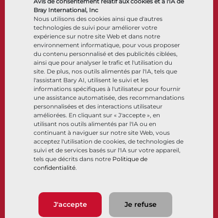
Avis de consentement relatif aux cookies et à l'IA de
Accessoires de contrôle
Bray International, Inc
Nous utilisons des cookies ainsi que d'autres
Cryogénique
technologies de suivi pour améliorer votre
Entreprise
Ressources
expérience sur notre site Web et dans notre
environnement informatique, pour vous proposer
du contenu personnalisé et des publicités ciblées,
À propos
Documents
ainsi que pour analyser le trafic et l'utilisation du
Sites
Centre de connaissance
site. De plus, nos outils alimentés par l'IA, tels que
Partenariats
Logiciels
l'assistant Bary AI, utilisent le suivi et les
informations spécifiques à l'utilisateur pour fournir
Développement durable
Sélection de matériaux
une assistance automatisée, des recommandations
Portail clients
personnalisées et des interactions utilisateur
améliorées. En cliquant sur « J'accepte », en
utilisant nos outils alimentés par l'IA ou en
Suivez-nous
LinkedIn
YouTube
continuant à naviguer sur notre site Web, vous
acceptez l'utilisation de cookies, de technologies de
suivi et de services basés sur l'IA sur votre appareil,
tels que décrits dans notre
Politique de
confidentialité
.
© 2026 Bray International, Tous droits réservés
Conditions générales
Conditions générales de vente
Politique de confidentialité
J'accepte
Je refuse