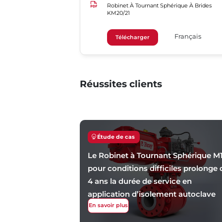
Robinet À Tournant Sphérique À Brides
KM20/21
Français
Télécharger
Réussites clients
Étude de cas
Le Robinet à Tournant Sphérique M
pour conditions difficiles prolonge 
4 ans la durée de service en
application d’isolement autoclave
HPAL
En savoir plus