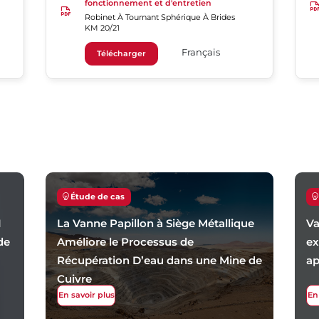
fonctionnement et d'entretien
Robinet À Tournant Sphérique À Brides
KM 20/21
Français
Télécharger
Étude de cas
1
La Vanne Papillon à Siège Métallique
Va
de
Améliore le Processus de
ex
Récupération D’eau dans une Mine de
ap
Cuivre
En savoir plus
En