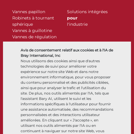
Vannes papillon
Solutions intégrées
Robinets à tournant
pour
sphérique
l'industrie
Vannes à guillotine
Vannes de régulation
Clapets antiretour
Actionneurs
Avis de consentement relatif aux cookies et à l'IA de
Accessoires de contrôle
Bray International, Inc
Nous utilisons des cookies ainsi que d'autres
Cryogénique
technologies de suivi pour améliorer votre
Entreprise
Ressources
expérience sur notre site Web et dans notre
environnement informatique, pour vous proposer
du contenu personnalisé et des publicités ciblées,
À propos
Documents
ainsi que pour analyser le trafic et l'utilisation du
Sites
Centre de connaissance
site. De plus, nos outils alimentés par l'IA, tels que
Partenariats
Logiciels
l'assistant Bary AI, utilisent le suivi et les
informations spécifiques à l'utilisateur pour fournir
Développement durable
Sélection de matériaux
une assistance automatisée, des recommandations
Portail clients
personnalisées et des interactions utilisateur
améliorées. En cliquant sur « J'accepte », en
utilisant nos outils alimentés par l'IA ou en
Suivez-nous
LinkedIn
YouTube
continuant à naviguer sur notre site Web, vous