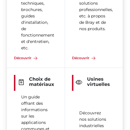
techniques,
solutions
brochures,
professionnelles,
guides
etc. à propos
d'installation,
de Bray et de
de
nos produits.
fonctionnement
et d'entretien,
etc.
Découvrir
Découvrir
Choix de
Usines
matériaux
virtuelles
Un guide
offrant des
informations
Découvrez
sur les
nos solutions
applications
industrielles
communes et