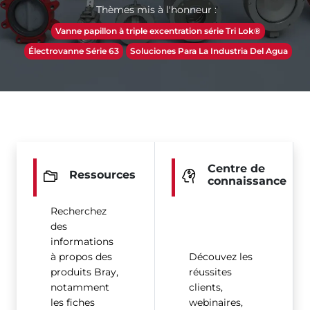
Thèmes mis à l'honneur :
Vanne papillon à triple excentration série Tri Lok®
Électrovanne Série 63
Soluciones Para La Industria Del Agua
Centre de
Ressources
connaissance
Recherchez
des
informations
à propos des
Découvez les
produits Bray,
réussites
notamment
clients,
les fiches
webinaires,