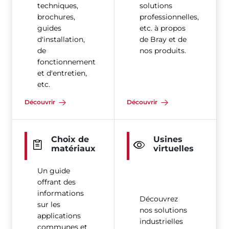
techniques,
solutions
brochures,
professionnelles,
guides
etc. à propos
d'installation,
de Bray et de
de
nos produits.
fonctionnement
et d'entretien,
etc.
Découvrir
Découvrir
Choix de
Usines
matériaux
virtuelles
Un guide
offrant des
informations
Découvrez
sur les
nos solutions
applications
industrielles
communes et