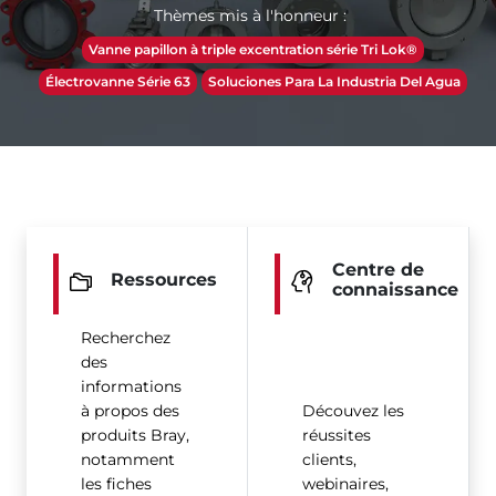
Thèmes mis à l'honneur :
Vanne papillon à triple excentration série Tri Lok®
Électrovanne Série 63
Soluciones Para La Industria Del Agua
Centre de
Ressources
connaissance
Recherchez
des
informations
à propos des
Découvez les
produits Bray,
réussites
notamment
clients,
les fiches
webinaires,