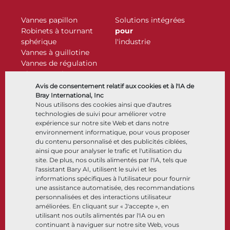
Vannes papillon
Solutions intégrées
Robinets à tournant
pour
sphérique
l'industrie
Vannes à guillotine
Vannes de régulation
Clapets antiretour
Actionneurs
Avis de consentement relatif aux cookies et à l'IA de
Accessoires de contrôle
Bray International, Inc
Nous utilisons des cookies ainsi que d'autres
Cryogénique
technologies de suivi pour améliorer votre
Entreprise
Ressources
expérience sur notre site Web et dans notre
environnement informatique, pour vous proposer
du contenu personnalisé et des publicités ciblées,
À propos
Documents
ainsi que pour analyser le trafic et l'utilisation du
Sites
Centre de connaissance
site. De plus, nos outils alimentés par l'IA, tels que
Partenariats
Logiciels
l'assistant Bary AI, utilisent le suivi et les
informations spécifiques à l'utilisateur pour fournir
Développement durable
Sélection de matériaux
une assistance automatisée, des recommandations
Portail clients
personnalisées et des interactions utilisateur
améliorées. En cliquant sur « J'accepte », en
utilisant nos outils alimentés par l'IA ou en
Suivez-nous
LinkedIn
YouTube
continuant à naviguer sur notre site Web, vous