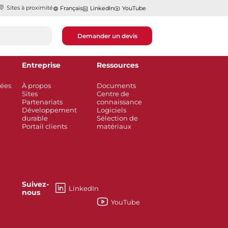
Sites à proximité
Français
LinkedIn
YouTube
Demander un devis
Entreprise
Ressources
rées
À propos
Documents
Sites
Centre de
Partenariats
connaissance
Développement
Logiciels
durable
Sélection de
Portail clients
matériaux
Suivez-
LinkedIn
nous
YouTube