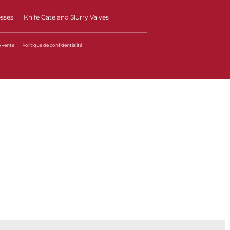
esses
Knife Gate and Slurry Valves
e vente
Politique de confidentialité