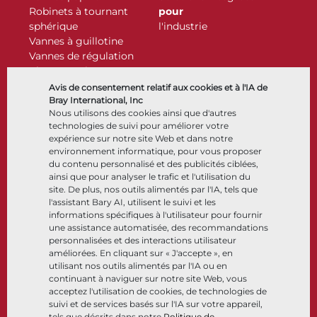
Robinets à tournant
pour
sphérique
l'industrie
Vannes à guillotine
Vannes de régulation
Clapets antiretour
Actionneurs
Avis de consentement relatif aux cookies et à l'IA de
Accessoires de contrôle
Bray International, Inc
Nous utilisons des cookies ainsi que d'autres
Cryogénique
technologies de suivi pour améliorer votre
Entreprise
Ressources
expérience sur notre site Web et dans notre
environnement informatique, pour vous proposer
du contenu personnalisé et des publicités ciblées,
À propos
Documents
ainsi que pour analyser le trafic et l'utilisation du
Sites
Centre de connaissance
site. De plus, nos outils alimentés par l'IA, tels que
Partenariats
Logiciels
l'assistant Bary AI, utilisent le suivi et les
informations spécifiques à l'utilisateur pour fournir
Développement durable
Sélection de matériaux
une assistance automatisée, des recommandations
Portail clients
personnalisées et des interactions utilisateur
améliorées. En cliquant sur « J'accepte », en
utilisant nos outils alimentés par l'IA ou en
Suivez-nous
LinkedIn
YouTube
continuant à naviguer sur notre site Web, vous
acceptez l'utilisation de cookies, de technologies de
suivi et de services basés sur l'IA sur votre appareil,
tels que décrits dans notre
Politique de