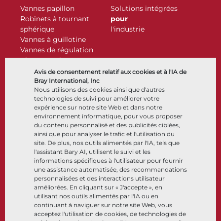
Vannes papillon
Solutions intégrées
Robinets à tournant
pour
sphérique
l'industrie
Vannes à guillotine
Vannes de régulation
Clapets antiretour
Actionneurs
Avis de consentement relatif aux cookies et à l'IA de
Accessoires de contrôle
Bray International, Inc
Nous utilisons des cookies ainsi que d'autres
Cryogénique
technologies de suivi pour améliorer votre
Entreprise
Ressources
expérience sur notre site Web et dans notre
environnement informatique, pour vous proposer
du contenu personnalisé et des publicités ciblées,
À propos
Documents
ainsi que pour analyser le trafic et l'utilisation du
Sites
Centre de connaissance
site. De plus, nos outils alimentés par l'IA, tels que
Partenariats
Logiciels
l'assistant Bary AI, utilisent le suivi et les
informations spécifiques à l'utilisateur pour fournir
Développement durable
Sélection de matériaux
une assistance automatisée, des recommandations
Portail clients
personnalisées et des interactions utilisateur
améliorées. En cliquant sur « J'accepte », en
utilisant nos outils alimentés par l'IA ou en
Suivez-nous
LinkedIn
YouTube
continuant à naviguer sur notre site Web, vous
acceptez l'utilisation de cookies, de technologies de