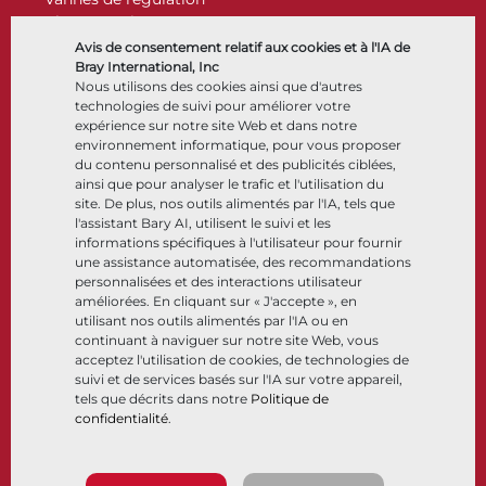
Clapets antiretour
Actionneurs
Avis de consentement relatif aux cookies et à l'IA de
Accessoires de contrôle
Bray International, Inc
Nous utilisons des cookies ainsi que d'autres
Cryogénique
technologies de suivi pour améliorer votre
Entreprise
Ressources
expérience sur notre site Web et dans notre
environnement informatique, pour vous proposer
du contenu personnalisé et des publicités ciblées,
À propos
Documents
ainsi que pour analyser le trafic et l'utilisation du
Sites
Centre de connaissance
site. De plus, nos outils alimentés par l'IA, tels que
Partenariats
Logiciels
l'assistant Bary AI, utilisent le suivi et les
informations spécifiques à l'utilisateur pour fournir
Développement durable
Sélection de matériaux
une assistance automatisée, des recommandations
Portail clients
personnalisées et des interactions utilisateur
améliorées. En cliquant sur « J'accepte », en
utilisant nos outils alimentés par l'IA ou en
Suivez-nous
LinkedIn
YouTube
continuant à naviguer sur notre site Web, vous
acceptez l'utilisation de cookies, de technologies de
suivi et de services basés sur l'IA sur votre appareil,
tels que décrits dans notre
Politique de
confidentialité
.
© 2026 Bray International. Tous droits réservés
Conditions générales
Conditions générales de vente
Politique de confidentialité