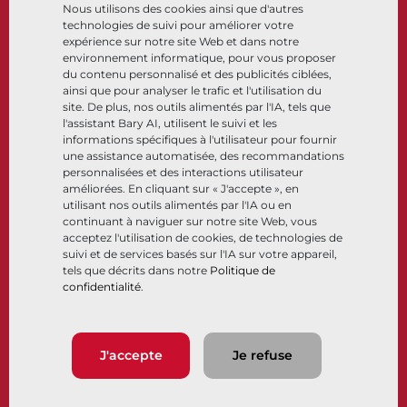
Nous utilisons des cookies ainsi que d'autres
Cryogénique
technologies de suivi pour améliorer votre
Entreprise
Ressources
expérience sur notre site Web et dans notre
environnement informatique, pour vous proposer
du contenu personnalisé et des publicités ciblées,
À propos
Documents
ainsi que pour analyser le trafic et l'utilisation du
Sites
Centre de connaissance
site. De plus, nos outils alimentés par l'IA, tels que
Partenariats
Logiciels
l'assistant Bary AI, utilisent le suivi et les
informations spécifiques à l'utilisateur pour fournir
Développement durable
Sélection de matériaux
une assistance automatisée, des recommandations
Portail clients
personnalisées et des interactions utilisateur
améliorées. En cliquant sur « J'accepte », en
utilisant nos outils alimentés par l'IA ou en
Suivez-nous
LinkedIn
YouTube
continuant à naviguer sur notre site Web, vous
acceptez l'utilisation de cookies, de technologies de
suivi et de services basés sur l'IA sur votre appareil,
tels que décrits dans notre
Politique de
confidentialité
.
© 2026 Bray International. Tous droits réservés
Conditions générales
Conditions générales de vente
Politique de confidentialité
J'accepte
Je refuse