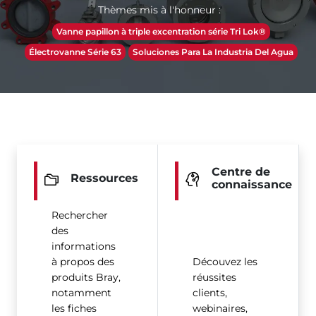
Thèmes mis à l'honneur :
Vanne papillon à triple excentration série Tri Lok®
Électrovanne Série 63
Soluciones Para La Industria Del Agua
Centre de
Ressources
connaissance
Rechercher
des
informations
à propos des
Découvez les
produits Bray,
réussites
notamment
clients,
les fiches
webinaires,