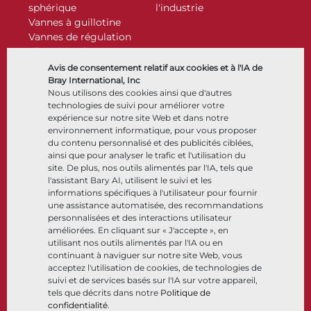
sphérique
l'industrie
Vannes à guillotine
Vannes de régulation
Clapets antiretour
Actionneurs
Avis de consentement relatif aux cookies et à l'IA de
Accessoires de contrôle
Bray International, Inc
Nous utilisons des cookies ainsi que d'autres
Cryogénique
technologies de suivi pour améliorer votre
Entreprise
Ressources
expérience sur notre site Web et dans notre
environnement informatique, pour vous proposer
du contenu personnalisé et des publicités ciblées,
À propos
Documents
ainsi que pour analyser le trafic et l'utilisation du
Sites
Centre de connaissance
site. De plus, nos outils alimentés par l'IA, tels que
Partenariats
Logiciels
l'assistant Bary AI, utilisent le suivi et les
informations spécifiques à l'utilisateur pour fournir
Développement durable
Sélection de matériaux
une assistance automatisée, des recommandations
Portail clients
personnalisées et des interactions utilisateur
améliorées. En cliquant sur « J'accepte », en
utilisant nos outils alimentés par l'IA ou en
Suivez-nous
LinkedIn
YouTube
continuant à naviguer sur notre site Web, vous
acceptez l'utilisation de cookies, de technologies de
suivi et de services basés sur l'IA sur votre appareil,
tels que décrits dans notre
Politique de
confidentialité
.
© 2026 Bray International. Tous droits réservés