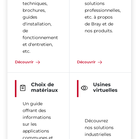
techniques,
solutions
brochures,
professionnelles,
guides
etc. à propos
d'installation,
de Bray et de
de
nos produits.
fonctionnement
et d'entretien,
etc.
Découvrir
Découvrir
Choix de
Usines
matériaux
virtuelles
Un guide
offrant des
informations
Découvrez
sur les
nos solutions
applications
industrielles
communes et