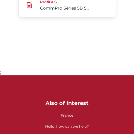
ProfiBUS
CommPro Séries 5B 5C
;
Aller à la page 1
Also of Interest
France
Hello, how can we help?