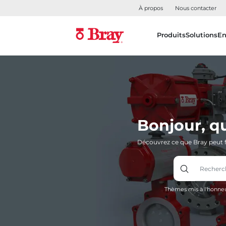
À propos
Nous contacter
Produits
Solutions
En
Bonjour, q
Découvrez ce que Bray peut f
Thèmes mis à l'honneu