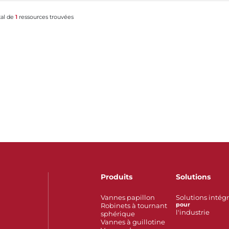
tal de
1
ressources trouvées
Produits
Solutions
Vannes papillon
Solutions intég
Robinets à tournant
pour
l'industrie
sphérique
Vannes à guillotine