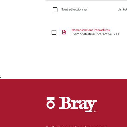
Tout sélectionner
Un to
Démonstration interactive S98
Démonstrations interactives
Démonstration interactive S98
;
Aller à la page 1