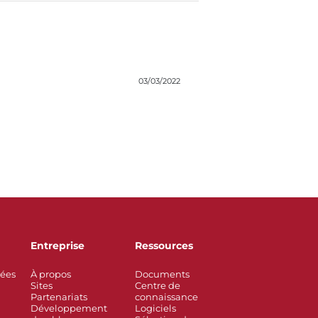
03/03/2022
Entreprise
Ressources
rées
À propos
Documents
Sites
Centre de
Partenariats
connaissance
Développement
Logiciels