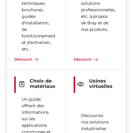
techniques,
solutions
brochures,
professionnelles,
guides
etc. à propos
d'installation,
de Bray et de
de
nos produits.
fonctionnement
et d'entretien,
etc.
Découvrir
Découvrir
Choix de
Usines
matériaux
virtuelles
Un guide
offrant des
informations
Découvrez
sur les
nos solutions
applications
industrielles
communes et