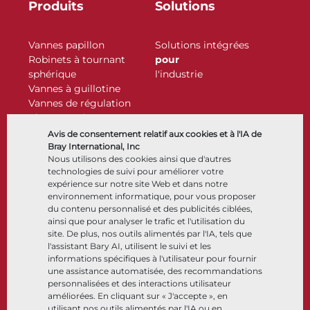
Produits
Solutions
Vannes papillon
Solutions intégrées
Robinets à tournant
pour
sphérique
l'industrie
Vannes à guillotine
Vannes de régulation
Clapets antiretour
Actionneurs
Avis de consentement relatif aux cookies et à l'IA de
Accessoires de contrôle
Bray International, Inc
Nous utilisons des cookies ainsi que d'autres
Cryogénique
technologies de suivi pour améliorer votre
Entreprise
Ressources
expérience sur notre site Web et dans notre
environnement informatique, pour vous proposer
du contenu personnalisé et des publicités ciblées,
À propos
Documents
ainsi que pour analyser le trafic et l'utilisation du
Sites
Centre de connaissance
site. De plus, nos outils alimentés par l'IA, tels que
Partenariats
Logiciels
l'assistant Bary AI, utilisent le suivi et les
informations spécifiques à l'utilisateur pour fournir
Développement durable
Sélection de matériaux
une assistance automatisée, des recommandations
Portail clients
personnalisées et des interactions utilisateur
améliorées. En cliquant sur « J'accepte », en
utilisant nos outils alimentés par l'IA ou en