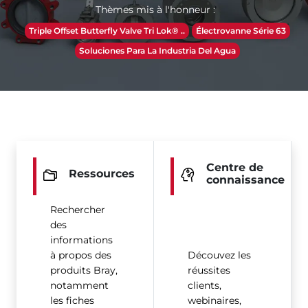
Thèmes mis à l'honneur :
Triple Offset Butterfly Valve Tri Lok® ..
Électrovanne Série 63
Soluciones Para La Industria Del Agua
Centre de
Ressources
connaissance
Rechercher
des
informations
à propos des
Découvez les
produits Bray,
réussites
notamment
clients,
les fiches
webinaires,