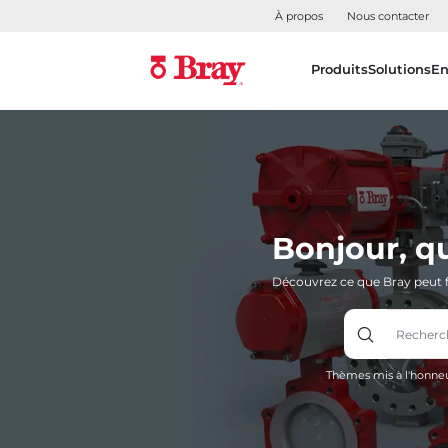
À propos
Nous contacter
Produits
Solutions
En
Bonjour, q
Découvrez ce que Bray peut f
Thèmes mis à l'honneu