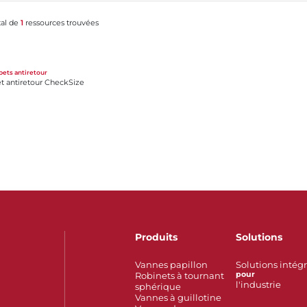
tal de
1
ressources trouvées
eckSize
ets antiretour
t antiretour CheckSize
Produits
Solutions
Vannes papillon
Solutions intég
Robinets à tournant
pour
l'industrie
sphérique
Vannes à guillotine