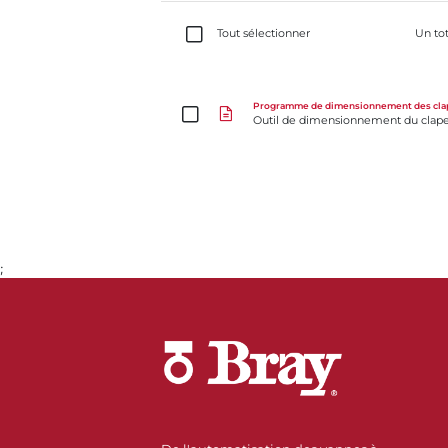
Tout sélectionner
Un to
Outil de dimensionnement du clapet antiretour Ch
Programme de dimensionnement des clap
Outil de dimensionnement du clape
;
Aller à la page 1