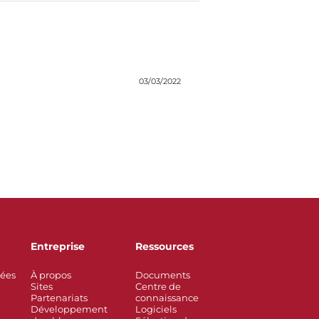
03/03/2022
Entreprise
Ressources
rées
À propos
Documents
Sites
Centre de
Partenariats
connaissance
Développement
Logiciels