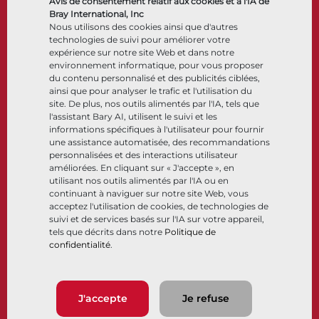
Avis de consentement relatif aux cookies et à l'IA de
Accessoires de contrôle
Bray International, Inc
Nous utilisons des cookies ainsi que d'autres
Cryogénique
technologies de suivi pour améliorer votre
Entreprise
Ressources
expérience sur notre site Web et dans notre
environnement informatique, pour vous proposer
du contenu personnalisé et des publicités ciblées,
À propos
Documents
ainsi que pour analyser le trafic et l'utilisation du
Sites
Centre de connaissance
site. De plus, nos outils alimentés par l'IA, tels que
Partenariats
Logiciels
l'assistant Bary AI, utilisent le suivi et les
informations spécifiques à l'utilisateur pour fournir
Développement durable
Sélection de matériaux
une assistance automatisée, des recommandations
Portail clients
personnalisées et des interactions utilisateur
améliorées. En cliquant sur « J'accepte », en
utilisant nos outils alimentés par l'IA ou en
Suivez-nous
LinkedIn
YouTube
continuant à naviguer sur notre site Web, vous
acceptez l'utilisation de cookies, de technologies de
suivi et de services basés sur l'IA sur votre appareil,
tels que décrits dans notre
Politique de
confidentialité
.
© 2026 Bray International. Tous droits réservés
Conditions générales
Conditions générales de vente
Politique de confidentialité
J'accepte
Je refuse