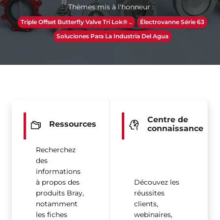
Thèmes mis à l'honneur :
Triple Offset Butterfly Valve Tri Lok® ..
Électrovanne Série 63
Soluciones Para La Industria Del Agua
Centre de
Ressources
connaissance
Recherchez
des
informations
à propos des
Découvez les
produits Bray,
réussites
notamment
clients,
les fiches
webinaires,