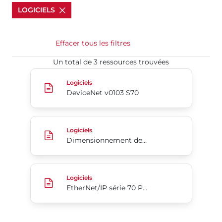
LOGICIELS
Effacer tous les filtres
Un total de 3 ressources trouvées​​​​​​​
DeviceNet v0103 S70
Logiciels
DeviceNet v0103 S70
Dimensionnement de vanne V.4,80
Logiciels
Dimensionnement de vanne V.4,80
EtherNet/IP série 70 Profil add-on pour Rockwell
Logiciels
EtherNet/IP série 70 Profil add-on pour Rockwell Automation Studio5000