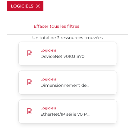
LOGICIELS
Effacer tous les filtres
Un total de 3 ressources trouvées​​​​​​​
DeviceNet v0103 S70
Logiciels
DeviceNet v0103 S70
Dimensionnement de vanne V.4,80
Logiciels
Dimensionnement de vanne V.4,80
EtherNet/IP série 70 Profil add-on pour Rockwell
Logiciels
EtherNet/IP série 70 Profil add-on pour Rockwell Automation Studio5000