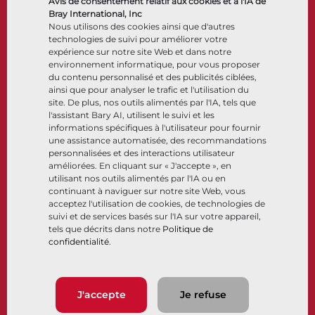
Avis de consentement relatif aux cookies et à l'IA de
Accessoires de contrôle
Bray International, Inc
Nous utilisons des cookies ainsi que d'autres
Cryogénique
technologies de suivi pour améliorer votre
Entreprise
Ressources
expérience sur notre site Web et dans notre
environnement informatique, pour vous proposer
du contenu personnalisé et des publicités ciblées,
À propos
Documents
ainsi que pour analyser le trafic et l'utilisation du
Sites
Centre de connaissance
site. De plus, nos outils alimentés par l'IA, tels que
Partenariats
Logiciels
l'assistant Bary AI, utilisent le suivi et les
informations spécifiques à l'utilisateur pour fournir
Développement durable
Sélection de matériaux
une assistance automatisée, des recommandations
Portail clients
personnalisées et des interactions utilisateur
améliorées. En cliquant sur « J'accepte », en
utilisant nos outils alimentés par l'IA ou en
Suivez-nous
LinkedIn
YouTube
continuant à naviguer sur notre site Web, vous
acceptez l'utilisation de cookies, de technologies de
suivi et de services basés sur l'IA sur votre appareil,
tels que décrits dans notre
Politique de
confidentialité
.
© 2026 Bray International. Tous droits réservés
Conditions générales
Conditions générales de vente
Politique de confidentialité
J'accepte
Je refuse