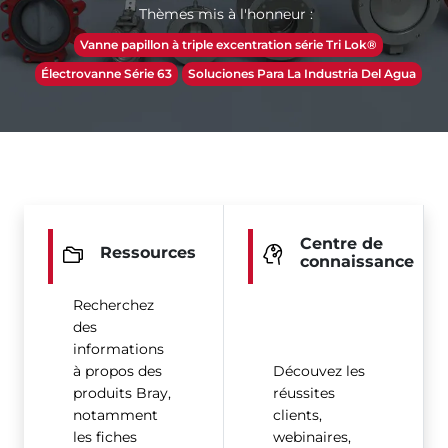
Thèmes mis à l'honneur :
Vanne papillon à triple excentration série Tri Lok®
Électrovanne Série 63
Soluciones Para La Industria Del Agua
Centre de
Ressources
connaissance
Recherchez
des
informations
à propos des
Découvez les
produits Bray,
réussites
notamment
clients,
les fiches
webinaires,