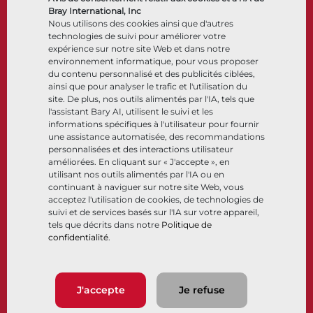
Accessoires de contrôle
Bray International, Inc
Nous utilisons des cookies ainsi que d'autres
Cryogénique
technologies de suivi pour améliorer votre
Entreprise
Ressources
expérience sur notre site Web et dans notre
environnement informatique, pour vous proposer
du contenu personnalisé et des publicités ciblées,
À propos
Documents
ainsi que pour analyser le trafic et l'utilisation du
Sites
Centre de connaissance
site. De plus, nos outils alimentés par l'IA, tels que
Partenariats
Logiciels
l'assistant Bary AI, utilisent le suivi et les
informations spécifiques à l'utilisateur pour fournir
Développement durable
Sélection de matériaux
une assistance automatisée, des recommandations
Portail clients
personnalisées et des interactions utilisateur
améliorées. En cliquant sur « J'accepte », en
utilisant nos outils alimentés par l'IA ou en
Suivez-nous
LinkedIn
YouTube
continuant à naviguer sur notre site Web, vous
acceptez l'utilisation de cookies, de technologies de
suivi et de services basés sur l'IA sur votre appareil,
tels que décrits dans notre
Politique de
confidentialité
.
© 2026 Bray International. Tous droits réservés
Conditions générales
Conditions générales de vente
Politique de confidentialité
J'accepte
Je refuse