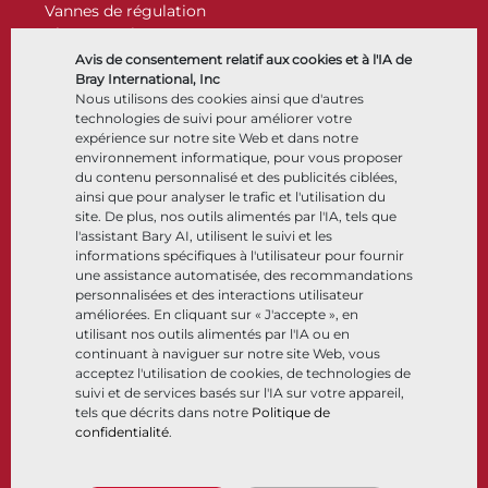
Vannes de régulation
Clapets antiretour
Actionneurs
Avis de consentement relatif aux cookies et à l'IA de
Accessoires de contrôle
Bray International, Inc
Nous utilisons des cookies ainsi que d'autres
Cryogénique
technologies de suivi pour améliorer votre
Entreprise
Ressources
expérience sur notre site Web et dans notre
environnement informatique, pour vous proposer
du contenu personnalisé et des publicités ciblées,
À propos
Documents
ainsi que pour analyser le trafic et l'utilisation du
Sites
Centre de connaissance
site. De plus, nos outils alimentés par l'IA, tels que
Partenariats
Logiciels
l'assistant Bary AI, utilisent le suivi et les
informations spécifiques à l'utilisateur pour fournir
Développement durable
Sélection de matériaux
une assistance automatisée, des recommandations
Portail clients
personnalisées et des interactions utilisateur
améliorées. En cliquant sur « J'accepte », en
utilisant nos outils alimentés par l'IA ou en
Suivez-nous
LinkedIn
YouTube
continuant à naviguer sur notre site Web, vous
acceptez l'utilisation de cookies, de technologies de
suivi et de services basés sur l'IA sur votre appareil,
tels que décrits dans notre
Politique de
confidentialité
.
© 2026 Bray International. Tous droits réservés
Conditions générales
Conditions générales de vente