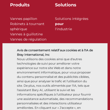
Produits
Solutions
Vannes papillon
Solutions intégrées
Robinets à tournant
pour
sphérique
l'industrie
Vannes à guillotine
Vannes de régulation
Clapets antiretour
Actionneurs
Avis de consentement relatif aux cookies et à l'IA de
Accessoires de contrôle
Bray International, Inc
Nous utilisons des cookies ainsi que d'autres
Cryogénique
technologies de suivi pour améliorer votre
Entreprise
Ressources
expérience sur notre site Web et dans notre
environnement informatique, pour vous proposer
du contenu personnalisé et des publicités ciblées,
À propos
Documents
ainsi que pour analyser le trafic et l'utilisation du
Sites
Centre de connaissance
site. De plus, nos outils alimentés par l'IA, tels que
Partenariats
Logiciels
l'assistant Bary AI, utilisent le suivi et les
informations spécifiques à l'utilisateur pour fournir
Développement durable
Sélection de matériaux
une assistance automatisée, des recommandations
Portail clients
personnalisées et des interactions utilisateur
améliorées. En cliquant sur « J'accepte », en