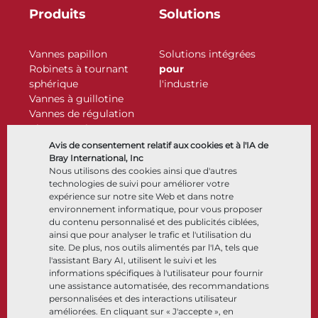
Produits
Solutions
Vannes papillon
Solutions intégrées
Robinets à tournant
pour
sphérique
l'industrie
Vannes à guillotine
Vannes de régulation
Clapets antiretour
Actionneurs
Avis de consentement relatif aux cookies et à l'IA de
Accessoires de contrôle
Bray International, Inc
Nous utilisons des cookies ainsi que d'autres
Cryogénique
technologies de suivi pour améliorer votre
Entreprise
Ressources
expérience sur notre site Web et dans notre
environnement informatique, pour vous proposer
du contenu personnalisé et des publicités ciblées,
À propos
Documents
ainsi que pour analyser le trafic et l'utilisation du
Sites
Centre de connaissance
site. De plus, nos outils alimentés par l'IA, tels que
Partenariats
Logiciels
l'assistant Bary AI, utilisent le suivi et les
informations spécifiques à l'utilisateur pour fournir
Développement durable
Sélection de matériaux
une assistance automatisée, des recommandations
Portail clients
personnalisées et des interactions utilisateur
améliorées. En cliquant sur « J'accepte », en