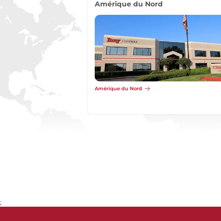
Asie
Asie
;