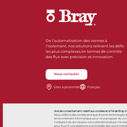
De l'automatisation des vannes à
l'isolement, nos solutions relèvent les défis
les plus complexes en termes de contrôle
des flux avec précision et innovation.
Nous contacter
Sites à proximité
Français
Also of Interes
Avis de consentement relatif aux cookies et à l'IA de Bray I
Nous utilisons des cookies ainsi que d'autres technologies 
environnement informatique, pour vous proposer du contenu 
l'utilisation du site. De plus, nos outils alimentés par l'IA, tel
pour fournir une assistance automatisée, des recommandatio
© 2026 Bray International. Tous droits réservés