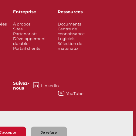
Entreprise
Ressources
rées
À propos
Documents
Sites
Centre de
Partenariats
connaissance
Développement
Logiciels
durable
Sélection de
Portail clients
matériaux
Suivez-
LinkedIn
nous
YouTube
esses
Knife Gate and Slurry Valves
J'accepte
Je refuse
e vente
Politique de confidentialité