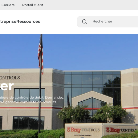
Carrière
Portail client
treprise
Ressources
er
matière de contrôle de débit. Demandez
 notre gamme complète de produits