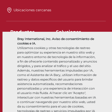
Ubicaciones cercanas
Productos
Soluciones
Bray International, Inc. Aviso de consentimiento de
cookies e IA.
Válvulas mariposa
Industria
Utilizamos cookies y otras tecnologías de rastreo
Válvulas de bola
Soluciones Integradas
para optimizar su experiencia en nuestro sitio web y
Válvulas de cuchilla
en nuestro entorno de tecnología de la información,
Válvulas de control
a fin de ofrecerle contenido personalizado y anuncios
dirigidos, y para analizar el tráfico y el uso del sitio.
Válvulas de retención
Además, nuestras herramientas impulsadas por IA,
Actuadores
como el Asistente de IA Bary, utilizan información de
Accesorios de control
rastreo y datos específicos del usuario para brindar
Criogénico
asistencia automatizada, recomendaciones
Compañía
Recursos
personalizadas y una experiencia de interacción con
el usuario más fluida. Al hacer clic en "Acepto",
interactuar con nuestras herramientas basadas en IA
o continuar navegando por nuestro sitio web, usted
Nosotros
Documentos
da su consentimiento para el uso de cookies,
Ubicaciones
Centro de información
tecnologías de rastreo y servicios impulsados por IA