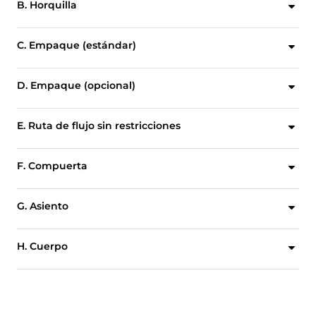
B. Horquilla
El diseño de horquilla y el anclaje horizontal estabiliza la entrada para garantizar una alineación correcta.
C. Empaque (estándar)
El empaque cuadrado estándar de múltiples capas proporciona un sellado excepcional del prensaestopas.
D. Empaque (opcional)
Empaque de sello cuádruple energizado opcional para mejorar el sellado del prensaestopas.
E. Ruta de flujo sin restricciones
Ruta de flujo sin restricciones con mínima caída de presión que se logra a través del diseño de la válvula de puerto completo.
F. Compuerta
El diseño de la entrada resistente a la desviación asegura una alineación consistente, para lograr una durabilidad líder en la industria.
G. Asiento
El asiento elastomérico reemplazable reforzado en acero asegura un cierre hermético bidireccional.
H. Cuerpo
Cuerpo atornillado de dos piezas para facilitar el mantenimiento y el reemplazo del asiento.