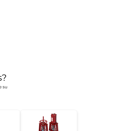
s?
e su