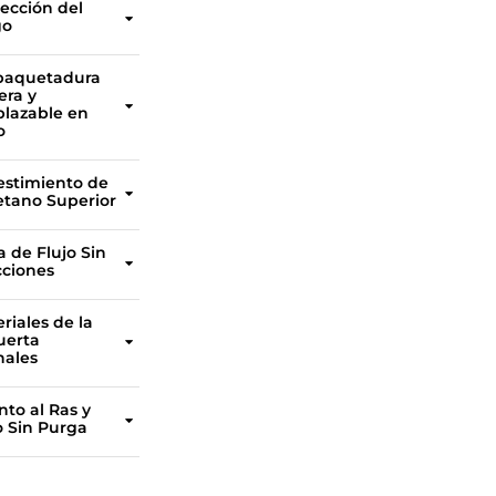
tección del
go
Las cubierta protectoras superior e inferior del vástago son estándar, lo que prolonga el ciclo de duración en entornos peligrosos.
paquetadura
era y
lazable en
o
La empaquetadura cuadrada de múltiples capas con sello cuádruple energizado proporciona un sellado excepcional del presaestopas.
estimiento de
etano Superior
Cuerpo de una pieza en hierro dúctil como característica estándar, totalmente moldeado en poliuretano. El revestimiento de poliuretano del cuerpo soporta hasta 194 °F/90 °C y protege por completo el cuerpo de la válvula contra los fluidos abrasivos de la línea.
a de Flujo Sin
cciones
Ruta de flujo sin restricciones con mínima caída de presión que se logra a través del diseño de la válvula de puerto completo para una larga vida útil de la válvula.
eriales de la
erta
nales
Disponible en una amplia variedad de aleaciones resistentes a la corrosión, la robusta cuchilla con borde cónico corta a través de slurry grueso o sólidos en el flujo.
ento al Ras y
 Sin Purga
El asiento y el puerto están diseñados para quedar al ras, lo que elimina las cavidades donde los medios pueden acumularse y evitar así el cierre completo de la compuerta.