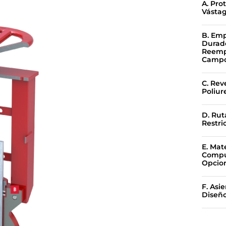
A. Pro
Vásta
B. Em
Durad
Reemp
Camp
C. Rev
Poliur
D. Rut
Restri
E. Mat
Compu
Opcio
F. Asi
Diseño